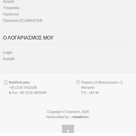
Αρχική
Υπηρεσίες
Προϊοντα
Προϊοντα ECUMASTER
Ο ΛΟΓΑΡΙΑΣΜΟΣ ΜΟΥ
Login
Καλάθι
Καλέστε μας:
Πειραιώς & Μοσχονησίων 3,
+30 (210) 3410108
Μοσχάτο
ή
Fax +30 (210) 4833345
Τ.Κ.: 183 46
Copyright © Geartech, 2026
Handcrafted by
:::metaforce:::