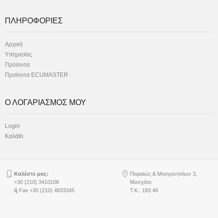
ΠΛΗΡΟΦΟΡΙΕΣ
Αρχική
Υπηρεσίες
Προϊοντα
Προϊοντα ECUMASTER
Ο ΛΟΓΑΡΙΑΣΜΟΣ ΜΟΥ
Login
Καλάθι
Καλέστε μας:
Πειραιώς & Μοσχονησίων 3,
+30 (210) 3410108
Μοσχάτο
ή
Fax +30 (210) 4833345
Τ.Κ.: 183 46