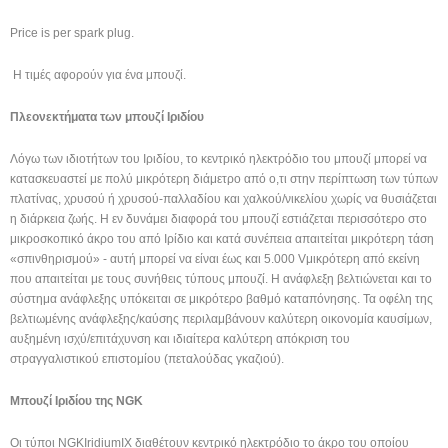
Price is per spark plug.
Η τιμές αφορούν για ένα μπουζί.
Πλεονεκτήματα των μπουζί Ιριδίου
Λόγω των ιδιοτήτων του Ιριδίου, το κεντρικό ηλεκτρόδιο του μπουζί μπορεί να
κατασκευαστεί με πολύ μικρότερη διάμετρο από ο,τι στην περίπτωση των τύπων
πλατίνας, χρυσού ή χρυσού-παλλαδίου και χαλκού/νικελίου χωρίς να θυσιάζεται
η διάρκεια ζωής. Η εν δυνάμει διαφορά του μπουζί εστιάζεται περισσότερο στο
μικροσκοπικό άκρο του από Ιρίδιο και κατά συνέπεια απαιτείται μικρότερη τάση
«σπινθηρισμού» - αυτή μπορεί να είναι έως και 5.000 Vμικρότερη από εκείνη
που απαιτείται με τους συνήθεις τύπους μπουζί. Η ανάφλεξη βελτιώνεται και το
σύστημα ανάφλεξης υπόκειται σε μικρότερο βαθμό καταπόνησης. Τα οφέλη της
βελτιωμένης ανάφλεξης/καύσης περιλαμβάνουν καλύτερη οικονομία καυσίμων,
αυξημένη ισχύ/επιτάχυνση και ιδιαίτερα καλύτερη απόκριση του
στραγγαλιστικού επιστομίου (πεταλούδας γκαζιού).
Μπουζί Ιριδίου της
NGK
Οι τύποι NGKIridiumIX διαθέτουν κεντρικό ηλεκτρόδιο το άκρο του οποίου