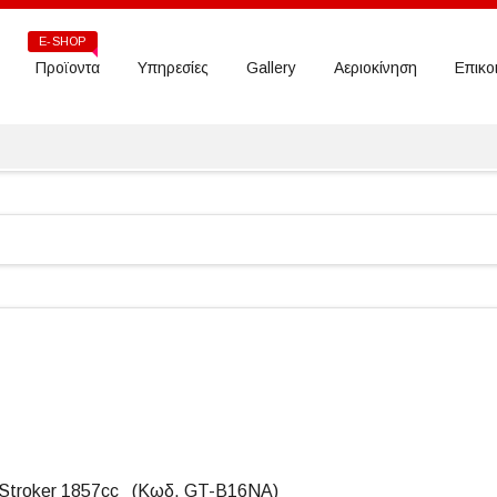
E-SHOP
Προϊοντα
Υπηρεσίες
Gallery
Αεριοκίνηση
Επικο
Stroker 1857cc (Κωδ. GT-B16NA)