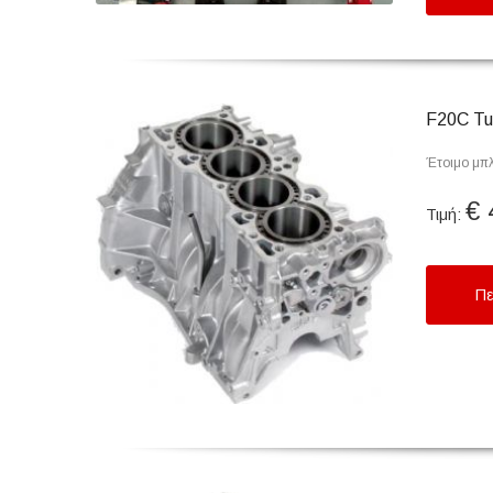
F20C Tu
Έτοιμο μπλ
€ 
Τιμή:
Πε