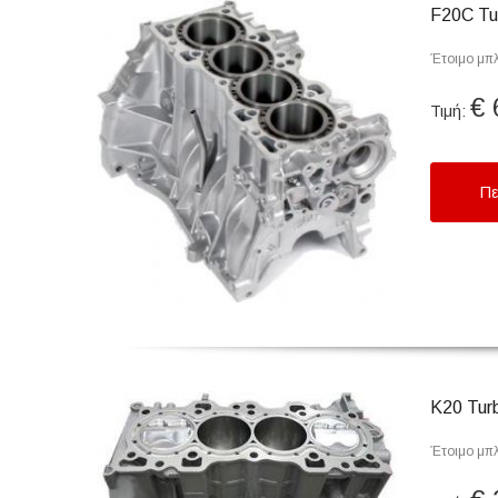
F20C Tu
Έτοιμο μπλ
€ 
Τιμή:
Πε
Κ20 Tur
Έτοιμο μπλ