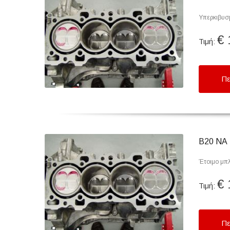
Υπερκιβυσ
€ 
Τιμή:
Πε
B20 NA
Έτοιμο μπ
€ 
Τιμή:
Πε