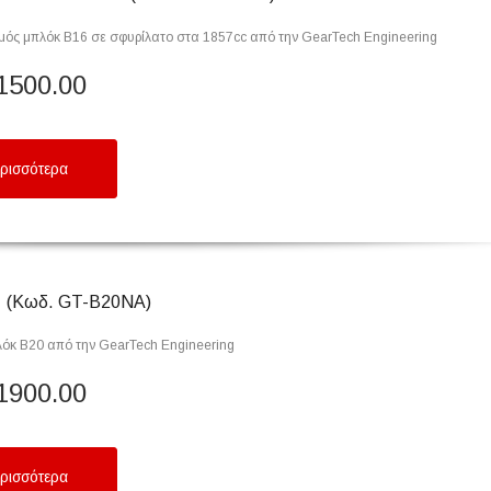
μός μπλόκ B16 σε σφυρίλατο στα 1857cc από την GearTech Engineering
1500.00
ρισσότερα
 (Κωδ. GT-B20NA)
λόκ B20 από την GearTech Engineering
1900.00
ρισσότερα