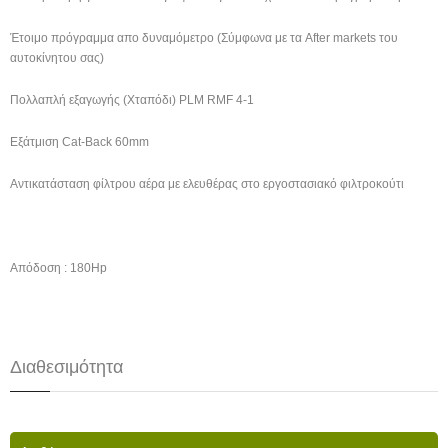
Έτοιμο πρόγραμμα απο δυναμόμετρο (Σύμφωνα με τα After markets του
αυτοκίνητου σας)
Πολλαπλή εξαγωγής (Χταπόδι) PLM RMF 4-1
Εξάτμιση Cat-Back 60mm
Αντικατάσταση φίλτρου αέρα με ελευθέρας στο εργοστασιακό φιλτροκούτι
Απόδοση : 180Hp
Διαθεσιμότητα