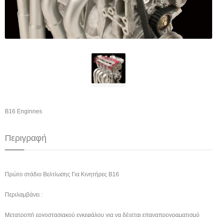
Β16 Enginnes
Περιγραφή
Πρώτο στάδιο Βελτίωσης Για Κινητήρες B16
Περιλαμβάνει :
Μετατροπή εργοστασιακού εγκεφάλου για να δέχεται επαναπρογραματισμό