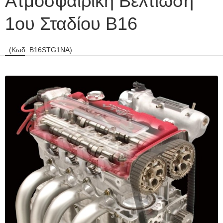
Ατμοσφαιρική Βελτίωση
1ου Σταδίου Β16
(Κωδ. B16STG1NA)