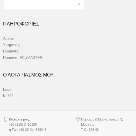
ΠΛΗΡΟΦΟΡΙΕΣ
Αρχική
Υπηρεσίες
Προϊοντα
Προϊοντα ECUMASTER
Ο ΛΟΓΑΡΙΑΣΜΟΣ ΜΟΥ
Login
Καλάθι
Καλέστε μας:
Πειραιώς & Μοσχονησίων 3,
+30 (210) 3410108
Μοσχάτο
ή
Fax +30 (210) 4833345
Τ.Κ.: 183 46